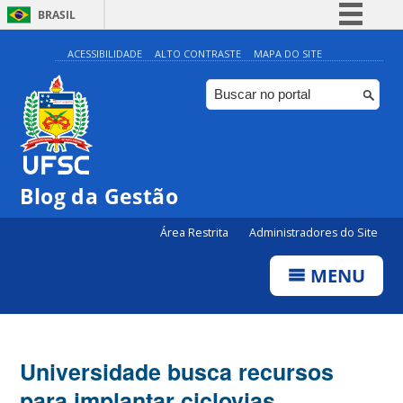
BRASIL
Simplifique!
ACESSIBILIDADE
ALTO CONTRASTE
MAPA DO SITE
Comunica BR
Participe
Acesso à informação
Legislação
Blog da Gestão
Canais
Área Restrita
Administradores do Site
MENU
Universidade busca recursos
para implantar ciclovias