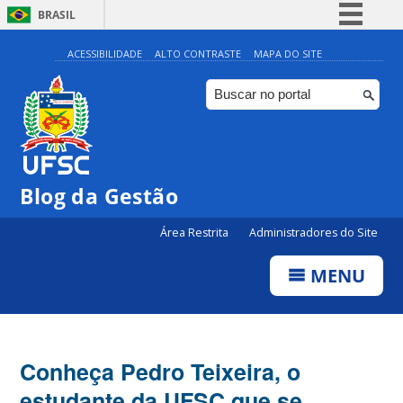
BRASIL
Simplifique!
ACESSIBILIDADE
ALTO CONTRASTE
MAPA DO SITE
Comunica BR
Participe
Acesso à informação
Legislação
Blog da Gestão
Canais
Área Restrita
Administradores do Site
MENU
Conheça Pedro Teixeira, o
estudante da UFSC que se