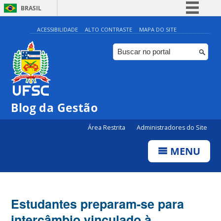
BRASIL
Simplifique!
ACESSIBILIDADE
ALTO CONTRASTE
MAPA DO SITE
Comunica BR
Participe
Acesso à informação
Legislação
Blog da Gestão
Canais
Área Restrita
Administradores do Site
MENU
Estudantes preparam-se para
intercâmbio vinculado à