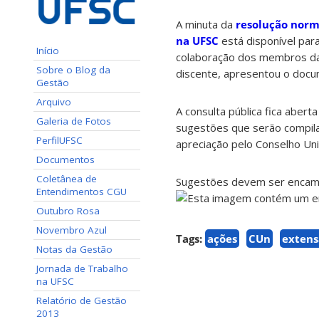
A minuta da
resolução norm
na UFSC
está disponível par
Início
colaboração dos membros da
Sobre o Blog da
discente, apresentou o doc
Gestão
Arquivo
A consulta pública fica abert
Galeria de Fotos
sugestões que serão compil
PerfilUFSC
apreciação pelo Conselho Uni
Documentos
Coletânea de
Sugestões devem ser encami
Entendimentos CGU
Outubro Rosa
Novembro Azul
Tags:
ações
CUn
extens
Notas da Gestão
Jornada de Trabalho
na UFSC
Relatório de Gestão
2013