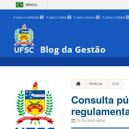
BRASIL
Ir para o conteúdo
1
Ir para o menu
2
Ir para a busca
3
Ir para o rodapé
4
Blog da Gestão
»
Notícias
CUn
Consulta pú
regulament
21/01/2016 08:50