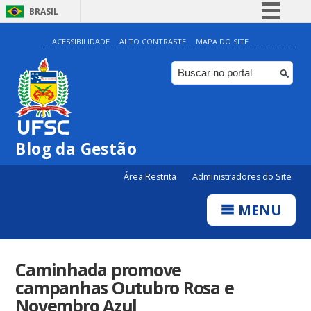
BRASIL
Simplifique!
ACESSIBILIDADE
ALTO CONTRASTE
MAPA DO SITE
Comunica BR
Participe
Acesso à informação
Legislação
Blog da Gestão
Canais
Área Restrita
Administradores do Site
MENU
Caminhada promove
campanhas Outubro Rosa e
Novembro Azul