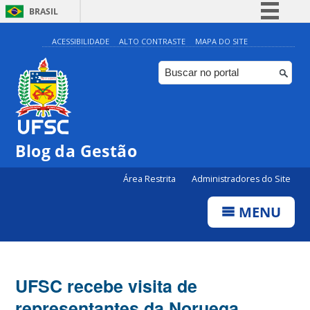
BRASIL
Simplifique!
ACESSIBILIDADE
ALTO CONTRASTE
MAPA DO SITE
Comunica BR
Participe
Acesso à informação
Legislação
Blog da Gestão
Canais
Área Restrita
Administradores do Site
MENU
UFSC recebe visita de
representantes da Noruega