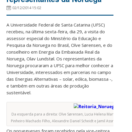
02/12/2014 15:02
A Universidade Federal de Santa Catarina (UFSC)
recebeu, na última sexta-feira, dia 29, a visita do
assessor especial do Ministério da Educação e
Pesquisa da Noruega no Brasil, Olve Sørensen, e do
conselheiro em Energia da Embaixada Real da
Noruega, Olav Lundstøl. Os representantes da
Noruega procuraram a UFSC para melhor conhecer a
Universidade, interessados em parcerias no campo
das Energias Alternativas – solar, eólica, biomassa -,
e também em outras áreas de produção
sustentável.
Da esquerda para a direita: Olve Sørensen, Lucia Helena Martins Pacheco
Pinheiro Machado Filho, Alexandre Daniel Scheidt e Jamil Assreuy. Foto:
Os noruegueses foram recebidos pela vice-reitora