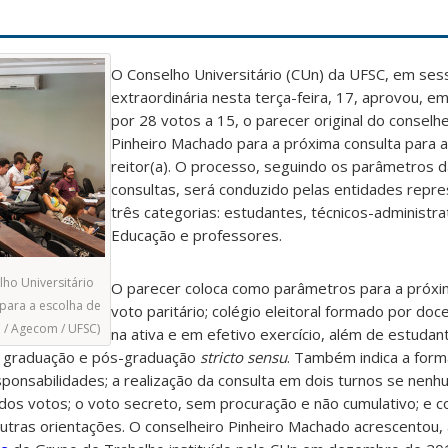
O Conselho Universitário (CUn) da UFSC, em ses
extraordinária nesta terça-feira, 17, aprovou, e
por 28 votos a 15, o parecer original do conselh
Pinheiro Machado para a próxima consulta para a
reitor(a). O processo, seguindo os parâmetros d
consultas, será conduzido pelas entidades repre
três categorias: estudantes, técnicos-administr
Educação e professores.
ho Universitário
O parecer coloca como parâmetros para a próxi
para a escolha de
voto paritário; colégio eleitoral formado por doc
a / Agecom / UFSC)
na ativa e em efetivo exercício, além de estuda
), graduação e pós-graduação
stricto sensu
. Também indica a for
sponsabilidades; a realização da consulta em dois turnos se nen
dos votos; o voto secreto, sem procuração e não cumulativo; e c
utras orientações. O conselheiro Pinheiro Machado acrescentou,