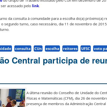
io
do Grupo de Trabalho instituído pelo CUn em dezembro de 20
 ser acessado pelo
link
.
turno da consulta à comunidade para a escolha do(a) próximo(a) re
e o segundo turno, caso necessário, dia 11 de novembro de 20
turno.
idade
consulta
CUn
escolha
reitores
UFSC
voto pa
ão Central participa de reu
A última reunião do Conselho de Unidade do Cent
Físicas e Matemáticas (CFM), dia 26 de novembr
presença de membros da Administração Central d