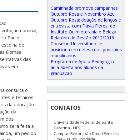
Caminhada promove campanhas
Outubro Rosa e Novembro Azul
Outubro Rosa: doação de lenços e
são
entrevista com Flávia Flores, do
m votação nominal,
Instituto Quimioterapia e Beleza
eiro Paulo
Relatório de Gestão 2012/2016
Conselho Universitário se
 escolha de
posiciona em defesa dos princípios
as últimas
republicanos
sentativas das
Programa de Apoio Pedagógico:
ativos em
aula aberta aos alunos da
graduação
ma consulta o
entes e técnicos
ntes da educação
CONTATOS
mação da
hum dos
Universidade Federal de Santa
omo será feita a
Catarina - UFSC
 ainda, um pedido
Campus Reitor João David Ferreira
Lima - Bairro Trindade