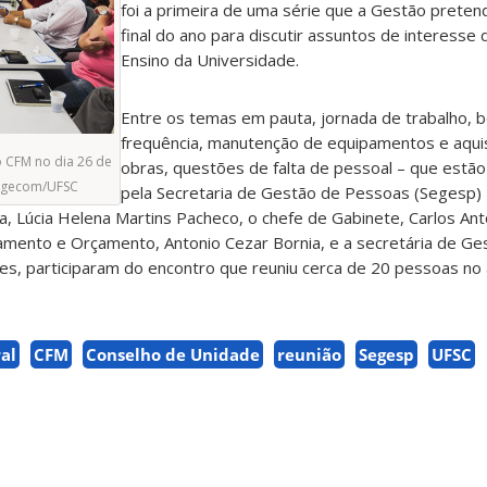
foi a primeira de uma série que a Gestão pretend
final do ano para discutir assuntos de interesse
Ensino da Universidade.
Entre os temas em pauta, jornada de trabalho, b
frequência, manutenção de equipamentos e aqui
o CFM no dia 26 de
obras, questões de falta de pessoal – que estão
/Agecom/UFSC
pela Secretaria de Gestão de Pessoas (Segesp) 
a, Lúcia Helena Martins Pacheco, o chefe de Gabinete, Carlos Ant
ejamento e Orçamento, Antonio Cezar Bornia, e a secretária de G
kes, participaram do encontro que reuniu cerca de 20 pessoas no 
al
CFM
Conselho de Unidade
reunião
Segesp
UFSC