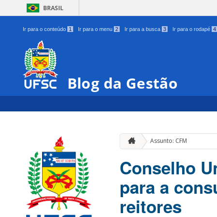
BRASIL
Ir para o conteúdo
1
Ir para o menu
2
Ir para a busca
3
Ir para o rodapé
4
Blog da Gestão
Assunto: CFM
Conselho Uni
para a cons
reitores