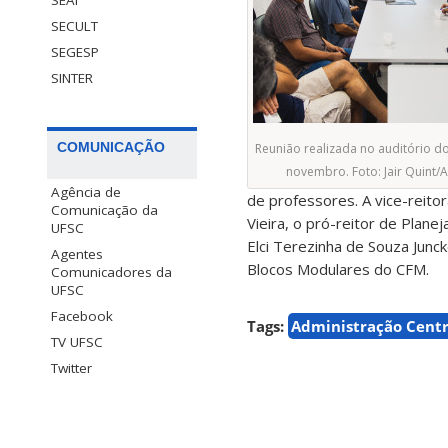
SECULT
SEGESP
SINTER
COMUNICAÇÃO
Reunião realizada no auditório d
novembro. Foto: Jair Quint
Agência de
de professores. A vice-reitor
Comunicação da
Vieira, o pró-reitor de Plan
UFSC
Elci Terezinha de Souza Junc
Agentes
Blocos Modulares do CFM.
Comunicadores da
UFSC
Facebook
Tags:
Administração Centr
TV UFSC
Twitter