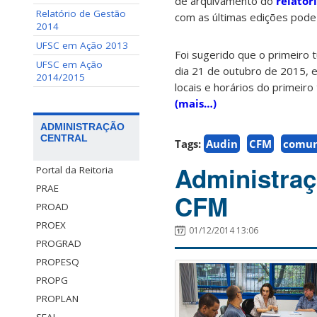
de arquivamento do
relatór
Relatório de Gestão
com as últimas edições pode
2014
UFSC em Ação 2013
Foi sugerido que o primeiro 
UFSC em Ação
dia 21 de outubro de 2015, 
2014/2015
locais e horários do primeiro 
(mais…)
ADMINISTRAÇÃO
CENTRAL
Tags:
Audin
CFM
comun
Administraç
Portal da Reitoria
PRAE
CFM
PROAD
PROEX
01/12/2014 13:06
PROGRAD
PROPESQ
PROPG
PROPLAN
SEAI