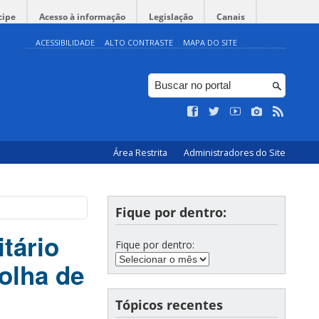
cipe
Acesso à informação
Legislação
Canais
ACESSIBILIDADE
ALTO CONTRASTE
MAPA DO SITE
Área Restrita
Administradores do Site
Fique por dentro:
tário
Fique por dentro:
olha de
Tópicos recentes