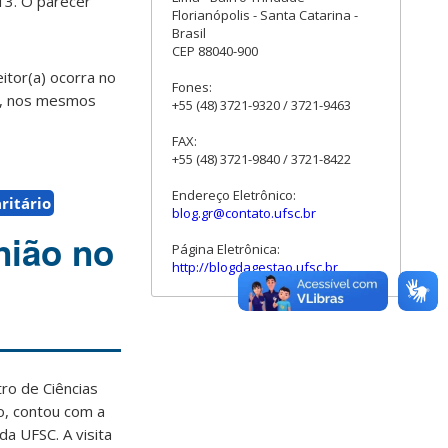
13. O parecer
Florianópolis - Santa Catarina -
Brasil
CEP 88040-900
itor(a) ocorra no
Fones:
15, nos mesmos
+55 (48) 3721-9320 / 3721-9463
FAX:
+55 (48) 3721-9840 / 3721-8422
Endereço Eletrônico:
ritário
blog.gr@contato.ufsc.br
nião no
Página Eletrônica:
http://blogdagestao.ufsc.br
ro de Ciências
o, contou com a
a UFSC. A visita