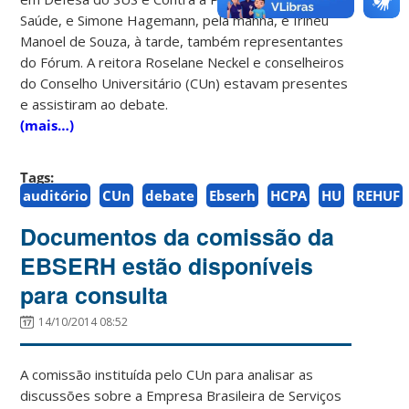
Saúde, e Simone Hagemann, pela manhã, e Irineu
Manoel de Souza, à tarde, também representantes
do Fórum. A reitora Roselane Neckel e conselheiros
do Conselho Universitário (CUn) estavam presentes
e assistiram ao debate.
(mais…)
Tags:
auditório
CUn
debate
Ebserh
HCPA
HU
REHUF
Documentos da comissão da
EBSERH estão disponíveis
para consulta
14/10/2014 08:52
A comissão instituída pelo CUn para analisar as
discussões sobre a Empresa Brasileira de Serviços