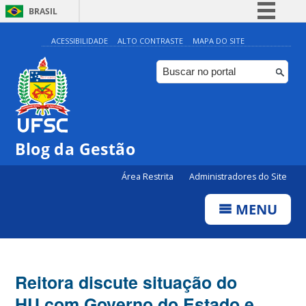
BRASIL
Simplifique!
ACESSIBILIDADE
ALTO CONTRASTE
MAPA DO SITE
Comunica BR
Participe
Acesso à informação
Legislação
Blog da Gestão
Canais
Área Restrita
Administradores do Site
MENU
Reitora discute situação do
HU com Governo do Estado e