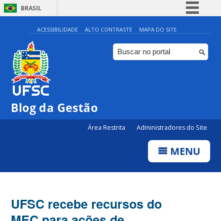
BRASIL
Simplifique!
ACESSIBILIDADE
ALTO CONTRASTE
MAPA DO SITE
Comunica BR
Participe
Acesso à informação
Legislação
Blog da Gestão
Canais
Área Restrita
Administradores do Site
MENU
UFSC recebe recursos do
MEC para ações de