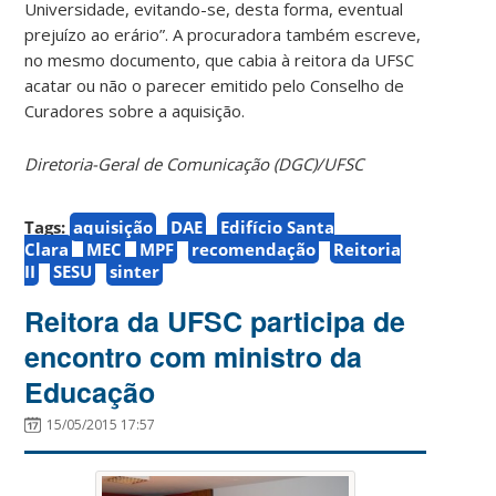
Universidade, evitando-se, desta forma, eventual
prejuízo ao erário”. A procuradora também escreve,
no mesmo documento, que cabia à reitora da UFSC
acatar ou não o parecer emitido pelo Conselho de
Curadores sobre a aquisição.
Diretoria-Geral de Comunicação (DGC)/UFSC
Tags:
aquisição
DAE
Edifício Santa
Clara
MEC
MPF
recomendação
Reitoria
II
SESU
sinter
Reitora da UFSC participa de
encontro com ministro da
Educação
15/05/2015 17:57