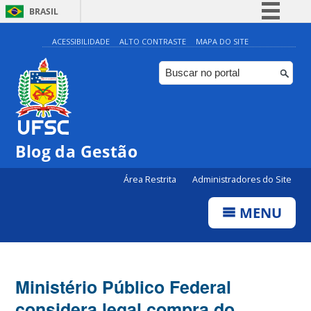
BRASIL
Simplifique!
ACESSIBILIDADE
ALTO CONTRASTE
MAPA DO SITE
Comunica BR
Participe
Acesso à informação
Legislação
Blog da Gestão
Canais
Área Restrita
Administradores do Site
MENU
Ministério Público Federal
considera legal compra do