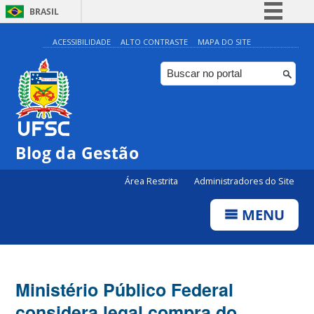
BRASIL
Simplifique!
ACESSIBILIDADE
ALTO CONTRASTE
MAPA DO SITE
Comunica BR
Participe
Acesso à informação
Legislação
Blog da Gestão
Canais
Área Restrita
Administradores do Site
MENU
Ministério Público Federal
considera legal compra do