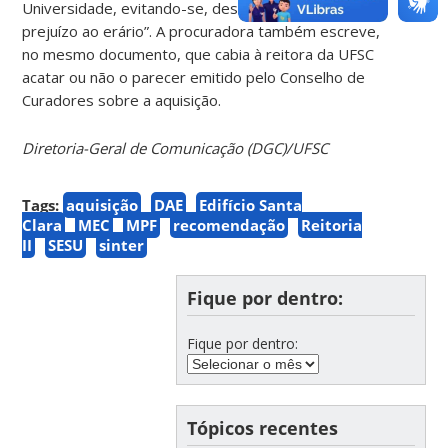
Universidade, evitando-se, desta forma, eventual
prejuízo ao erário”. A procuradora também escreve,
no mesmo documento, que cabia à reitora da UFSC
acatar ou não o parecer emitido pelo Conselho de
Curadores sobre a aquisição.
Diretoria-Geral de Comunicação (DGC)/UFSC
Tags:
aquisição
DAE
Edifício Santa
Clara
MEC
MPF
recomendação
Reitoria
II
SESU
sinter
Fique por dentro:
Fique por dentro:
Tópicos recentes