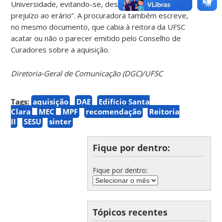
Universidade, evitando-se, desta forma, eventual
prejuízo ao erário”. A procuradora também escreve,
no mesmo documento, que cabia à reitora da UFSC
acatar ou não o parecer emitido pelo Conselho de
Curadores sobre a aquisição.
Diretoria-Geral de Comunicação (DGC)/UFSC
Tags:
aquisição
DAE
Edifício Santa
Clara
MEC
MPF
recomendação
Reitoria
II
SESU
sinter
Fique por dentro:
Fique por dentro:
Tópicos recentes