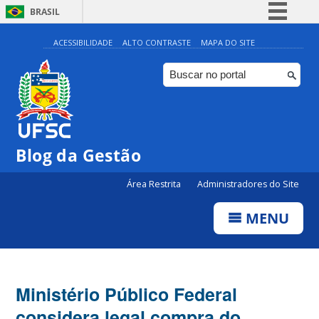
BRASIL
Simplifique!
ACESSIBILIDADE
ALTO CONTRASTE
MAPA DO SITE
Comunica BR
Participe
Acesso à informação
Legislação
Blog da Gestão
Canais
Área Restrita
Administradores do Site
MENU
Ministério Público Federal
considera legal compra do