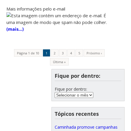
Mais informações pelo e-mail
(mais…)
Página 1 de 10
1
2
3
4
5
Próximo ›
Última »
Fique por dentro:
Fique por dentro:
Tópicos recentes
Caminhada promove campanhas