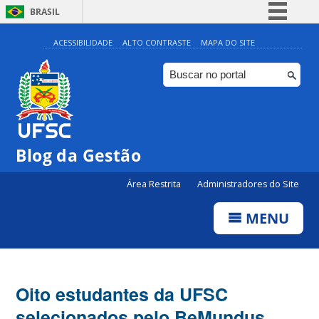
BRASIL
Simplifique!
ACESSIBILIDADE
ALTO CONTRASTE
MAPA DO SITE
Comunica BR
Participe
Acesso à informação
Legislação
Blog da Gestão
Canais
Área Restrita
Administradores do Site
MENU
Oito estudantes da UFSC
selecionados pelo BeMundus