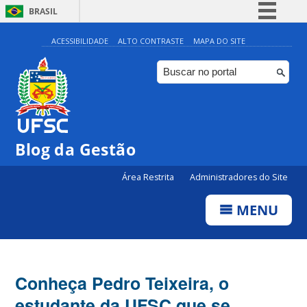
BRASIL
Simplifique!
ACESSIBILIDADE
ALTO CONTRASTE
MAPA DO SITE
Comunica BR
Participe
Acesso à informação
Legislação
Blog da Gestão
Canais
Área Restrita
Administradores do Site
MENU
Conheça Pedro Teixeira, o
estudante da UFSC que se