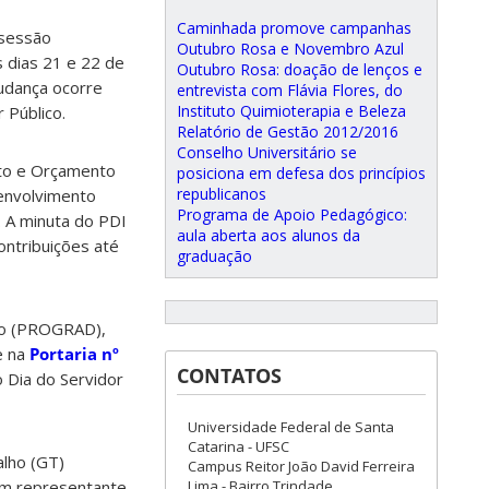
Caminhada promove campanhas
 sessão
Outubro Rosa e Novembro Azul
s dias 21 e 22 de
Outubro Rosa: doação de lenços e
mudança ocorre
entrevista com Flávia Flores, do
Instituto Quimioterapia e Beleza
 Público.
Relatório de Gestão 2012/2016
Conselho Universitário se
ento e Orçamento
posiciona em defesa dos princípios
republicanos
envolvimento
Programa de Apoio Pedagógico:
. A minuta do PDI
aula aberta aos alunos da
ontribuições até
graduação
ção (PROGRAD),
e na
Portaria nº
CONTATOS
o Dia do Servidor
Universidade Federal de Santa
Catarina - UFSC
alho (GT)
Campus Reitor João David Ferreira
m representante
Lima - Bairro Trindade