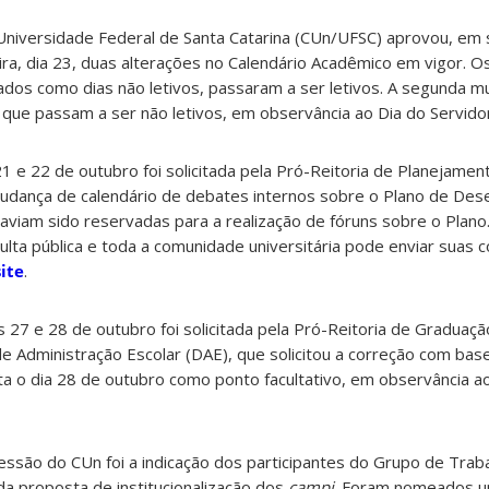
 Universidade Federal de Santa Catarina (CUn/UFSC) aprovou, em
eira, dia 23, duas alterações no Calendário Acadêmico em vigor. O
ados como dias não letivos, passaram a ser letivos. A segunda 
 que passam a ser não letivos, em observância ao Dia do Servidor
21 e 22 de outubro foi solicitada pela Pró-Reitoria de Planejam
udança de calendário de debates internos sobre o Plano de Des
 haviam sido reservadas para a realização de fóruns sobre o Plano
lta pública e toda a comunidade universitária pode enviar suas c
site
.
 27 e 28 de outubro foi solicitada pela Pró-Reitoria de Gradua
 Administração Escolar (DAE), que solicitou a correção com bas
nta o dia 28 de outubro como ponto facultativo, em observância a
ssão do CUn foi a indicação dos participantes do Grupo de Trab
 da proposta de institucionalização dos
campi
. Foram nomeados u