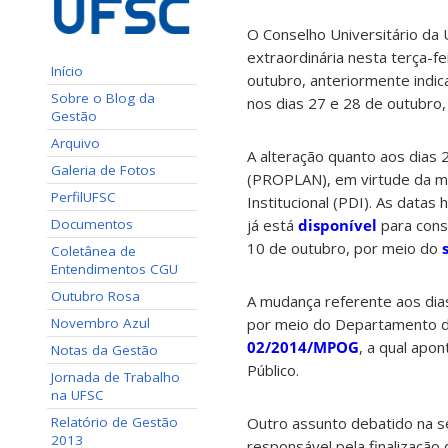
O Conselho Universitário da
extraordinária nesta terça-f
Início
outubro, anteriormente indic
Sobre o Blog da
nos dias 27 e 28 de outubro,
Gestão
Arquivo
A alteração quanto aos dias 
Galeria de Fotos
(PROPLAN), em virtude da m
PerfilUFSC
Institucional (PDI). As datas
Documentos
já está
disponível
para consu
10 de outubro, por meio do
Coletânea de
Entendimentos CGU
Outubro Rosa
A mudança referente aos dias
Novembro Azul
por meio do Departamento de
02/2014/MPOG
, a qual apo
Notas da Gestão
Público.
Jornada de Trabalho
na UFSC
Relatório de Gestão
Outro assunto debatido na se
2013
responsável pela finalização