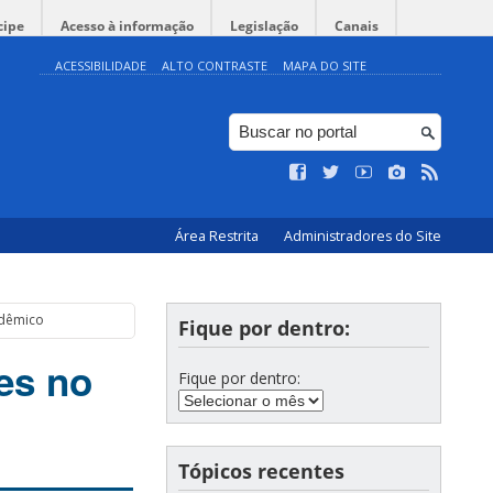
cipe
Acesso à informação
Legislação
Canais
ACESSIBILIDADE
ALTO CONTRASTE
MAPA DO SITE
Área Restrita
Administradores do Site
adêmico
Fique por dentro:
es no
Fique por dentro:
Tópicos recentes