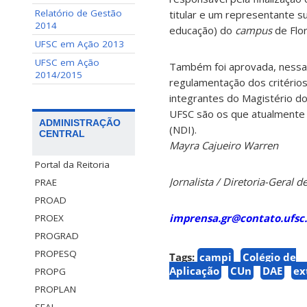
Relatório de Gestão
titular e um representante s
2014
educação) do
campus
de Flor
UFSC em Ação 2013
UFSC em Ação
Também foi aprovada, nessa
2014/2015
regulamentação dos critérios
integrantes do Magistério do
UFSC são os que atualmente l
ADMINISTRAÇÃO
(NDI).
CENTRAL
Mayra Cajueiro Warren
Portal da Reitoria
Jornalista / Diretoria-Geral
PRAE
PROAD
imprensa.gr@contato.ufsc.
PROEX
PROGRAD
PROPESQ
Tags:
campi
Colégio de
Aplicação
CUn
DAE
ex
PROPG
PROPLAN
SEAI