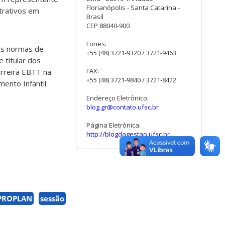
Florianópolis - Santa Catarina -
strativos em
Brasil
CEP 88040-900
Fones:
as normas de
+55 (48) 3721-9320 / 3721-9463
 titular dos
FAX:
arreira EBTT na
+55 (48) 3721-9840 / 3721-8422
ento Infantil
Endereço Eletrônico:
blog.gr@contato.ufsc.br
Página Eletrônica:
http://blogdagestao.ufsc.br
PROPLAN
sessão