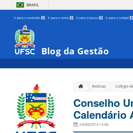
BRASIL
Ir para o conteúdo
1
Ir para o menu
2
Ir para a busca
3
Ir para o rodapé
4
Blog da Gestão
Notícias
Colégio d
Conselho Un
Calendário
24/09/2014 13:06