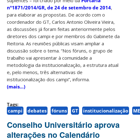
suplentes – foi criado por meio da
Portaria
nº1871/2014/GR, de 24 de setembro de 2014
,
para elaborar as propostas. De acordo com o
coordenador do GT, Carlos Antonio Oliveira Vieira,
as discussões já foram feitas anteriormente pelos
diretores dos campi e por membros do Gabinete da
Reitoria. As reuniões públicas visam ampliar a
discussão sobre o tema. “Nos fóruns, o grupo de
trabalho vai apresentar à comunidade a
metodologia da institucionalização, a estrutura atual
e, pelo menos, três alternativas de
institucionalização dos campi”, informa.
(mais…)
Tags:
campi
debates
fóruns
GT
institucionalização
ME
Conselho Universitário aprova
alterações no Calendário