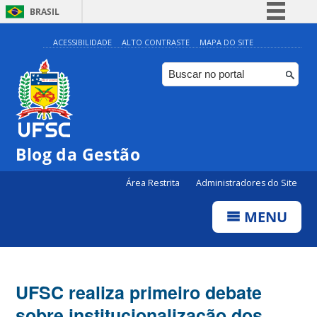
BRASIL
Simplifique!
ACESSIBILIDADE
ALTO CONTRASTE
MAPA DO SITE
Comunica BR
Participe
Acesso à informação
Legislação
Blog da Gestão
Canais
Área Restrita
Administradores do Site
MENU
UFSC realiza primeiro debate
sobre institucionalização dos