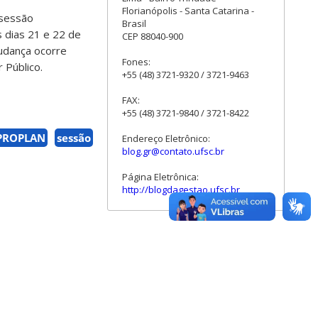
Florianópolis - Santa Catarina -
 sessão
Brasil
s dias 21 e 22 de
CEP 88040-900
mudança ocorre
Fones:
 Público.
+55 (48) 3721-9320 / 3721-9463
FAX:
+55 (48) 3721-9840 / 3721-8422
PROPLAN
sessão
Endereço Eletrônico:
blog.gr@contato.ufsc.br
Página Eletrônica:
http://blogdagestao.ufsc.br