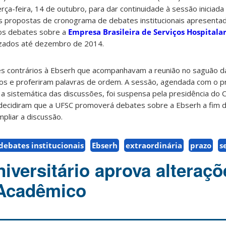
ça-feira, 14 de outubro, para dar continuidade à sessão iniciada 
as propostas de cronograma de debates institucionais apresentad
 os debates sobre a
Empresa Brasileira de Serviços Hospitalar
izados até dezembro de 2014.
es contrários à Ebserh que acompanhavam a reunião no saguão da
os e proferiram palavras de ordem. A sessão, agendada com o p
a sistemática das discussões, foi suspensa pela presidência do C
 decidiram que a UFSC promoverá debates sobre a Ebserh a fim d
pliar a discussão.
debates institucionais
Ebserh
extraordinária
prazo
s
iversitário aprova alteraçõ
 Acadêmico