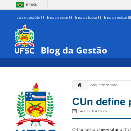
BRASIL
Ir para o conteúdo
1
Ir para o menu
2
Ir para a busca
3
Ir para o rodapé
4
Blog da Gestão
Assunto: sessão
CUn define 
14/10/2014 18:26
O Conselho Universitário (CU