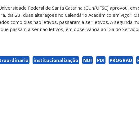
 Universidade Federal de Santa Catarina (CUn/UFSC) aprovou, em
eira, dia 23, duas alterações no Calendário Acadêmico em vigor. O
ados como dias não letivos, passaram a ser letivos. A segunda 
 que passam a ser não letivos, em observância ao Dia do Servidor
traordinária
institucionalização
NDI
PDI
PROGRAD