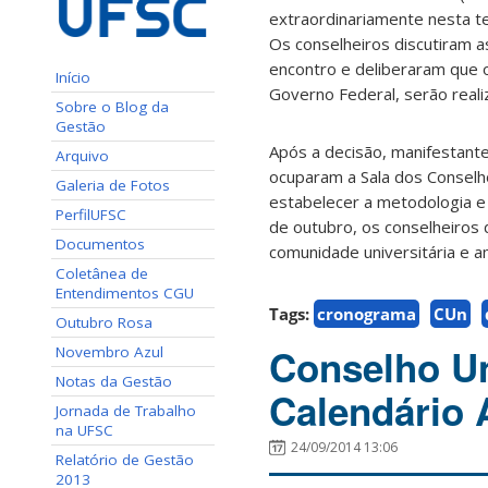
extraordinariamente nesta ter
Os conselheiros discutiram 
encontro e deliberaram que
Início
Governo Federal, serão real
Sobre o Blog da
Gestão
Após a decisão, manifestant
Arquivo
ocuparam a Sala dos Conselh
Galeria de Fotos
estabelecer a metodologia e 
PerfilUFSC
de outubro, os conselheiros
Documentos
comunidade universitária e am
Coletânea de
Entendimentos CGU
Tags:
cronograma
CUn
Outubro Rosa
Conselho Un
Novembro Azul
Notas da Gestão
Calendário
Jornada de Trabalho
na UFSC
24/09/2014 13:06
Relatório de Gestão
2013