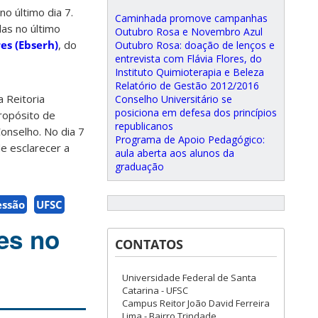
no último dia 7.
Caminhada promove campanhas
as no último
Outubro Rosa e Novembro Azul
es (Ebserh)
, do
Outubro Rosa: doação de lenços e
entrevista com Flávia Flores, do
Instituto Quimioterapia e Beleza
Relatório de Gestão 2012/2016
 Reitoria
Conselho Universitário se
posiciona em defesa dos princípios
ropósito de
republicanos
onselho. No dia 7
Programa de Apoio Pedagógico:
e esclarecer a
aula aberta aos alunos da
graduação
essão
UFSC
es no
CONTATOS
Universidade Federal de Santa
Catarina - UFSC
Campus Reitor João David Ferreira
Lima - Bairro Trindade