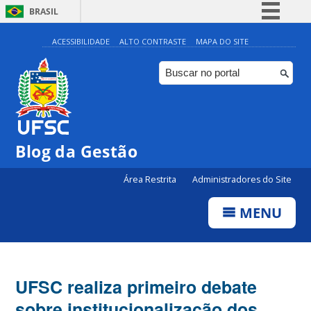
BRASIL
Simplifique!
ACESSIBILIDADE
ALTO CONTRASTE
MAPA DO SITE
Comunica BR
Participe
Acesso à informação
Legislação
Blog da Gestão
Canais
Área Restrita
Administradores do Site
MENU
UFSC realiza primeiro debate
sobre institucionalização dos