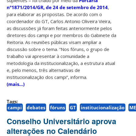
suplentes – foi criado por meio da
Portaria
nº1871/2014/GR, de 24 de setembro de 2014
,
para elaborar as propostas. De acordo com o
coordenador do GT, Carlos Antonio Oliveira Vieira,
as discussões já foram feitas anteriormente pelos
diretores dos campi e por membros do Gabinete da
Reitoria. As reuniões públicas visam ampliar a
discussão sobre o tema. “Nos fóruns, o grupo de
trabalho vai apresentar à comunidade a
metodologia da institucionalização, a estrutura atual
e, pelo menos, três alternativas de
institucionalização dos campi”, informa.
(mais…)
Tags:
campi
debates
fóruns
GT
institucionalização
ME
Conselho Universitário aprova
alterações no Calendário