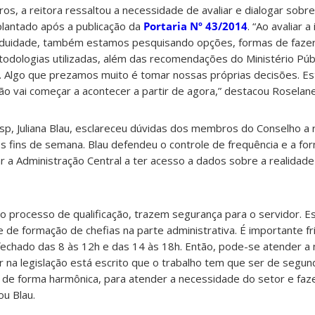
ros, a reitora ressaltou a necessidade de avaliar e dialogar sobr
plantado após a publicação da
Portaria Nº 43/2014
. “Ao avaliar 
siduidade, também estamos pesquisando opções, formas de fazer
dologias utilizadas, além das recomendações do Ministério Públ
o. Algo que prezamos muito é tomar nossas próprias decisões. E
o vai começar a acontecer a partir de agora,” destacou Roselane
sp, Juliana Blau, esclareceu dúvidas dos membros do Conselho a 
os fins de semana. Blau defendeu o controle de frequência e a for
 a Administração Central a ter acesso a dados sobre a realidad
 o processo de qualificação, trazem segurança para o servidor.
e formação de chefias na parte administrativa. É importante fri
 fechado das 8 às 12h e das 14 às 18h. Então, pode-se atender a
 na legislação está escrito que o trabalho tem que ser de segund
o de forma harmônica, para atender a necessidade do setor e fa
ou Blau.