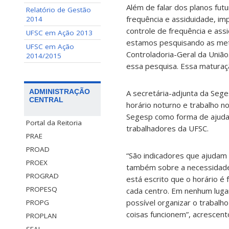
Além de falar dos planos futu
Relatório de Gestão
frequência e assiduidade, im
2014
controle de frequência e as
UFSC em Ação 2013
estamos pesquisando as meto
UFSC em Ação
Controladoria-Geral da Uniã
2014/2015
essa pesquisa. Essa maturaçã
ADMINISTRAÇÃO
A secretária-adjunta da Sege
CENTRAL
horário noturno e trabalho n
Segesp como forma de ajudar
Portal da Reitoria
trabalhadores da UFSC.
PRAE
PROAD
“São indicadores que ajudam
PROEX
também sobre a necessidade d
PROGRAD
está escrito que o horário é
PROPESQ
cada centro. Em nenhum lugar
possível organizar o trabalh
PROPG
coisas funcionem”, acrescent
PROPLAN
SEAI