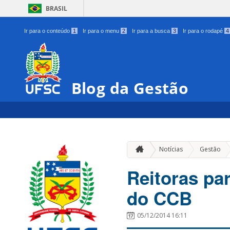
BRASIL
Ir para o conteúdo
1
Ir para o menu
2
Ir para a busca
3
Ir para o rodapé
4
Blog da Gestão
»
Notícias
Gestão
Reitoras pa
do CCB
05/12/2014 16:11