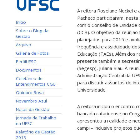
A reitora Roselane Neckel e a
Pacheco participaram, nesta 
Início
com o Conselho de Unidade d
Sobre o Blog da
(CCB). O objetivo da reunião 
Gestão
planejados para 2015 e avalia
Arquivo
frequência e assiduidade dos
Galeria de Fotos
Educação (TAEs). Além dos r
presente também a secretár
PerfilUFSC
(Segesp), Juliana Blau. A reu
Documentos
Administração Central da UFS
Coletânea de
para discutir assuntos de in
Entendimentos CGU
Universidade.
Outubro Rosa
Novembro Azul
A reitora iniciou o encontro
Notas da Gestão
bancada catarinense no Congr
Jornada de Trabalho
apresentou a realidade e ne
na UFSC
campi – inclusive projetos q
Relatório de Gestão
2013