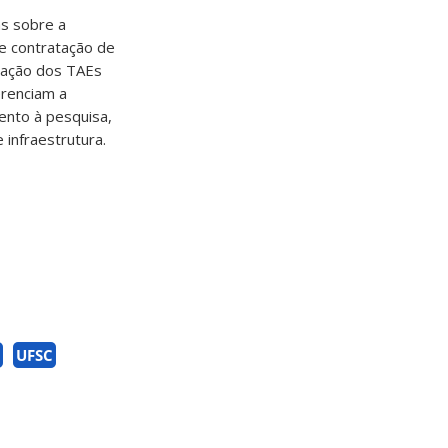
as sobre a
de contratação de
icação dos TAEs
erenciam a
ento à pesquisa,
infraestrutura.
UFSC