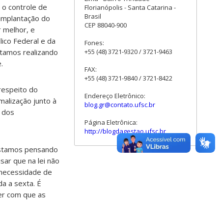
e o controle de
Florianópolis - Santa Catarina -
Brasil
a implantação do
CEP 88040-900
 melhor, e
ico Federal e da
Fones:
stamos realizando
+55 (48) 3721-9320 / 3721-9463
.
FAX:
+55 (48) 3721-9840 / 3721-8422
respeito do
Endereço Eletrônico:
malização junto à
blog.gr@contato.ufsc.br
e dos
Página Eletrônica:
http://blogdagestao.ufsc.br
 Estamos pensando
sar que na lei não
 necessidade de
a a sexta. É
zer com que as