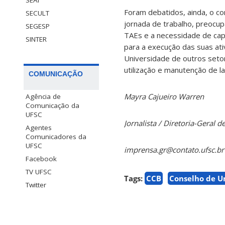
Foram debatidos, ainda, o con
SECULT
jornada de trabalho, preocup
SEGESP
TAEs e a necessidade de cap
SINTER
para a execução das suas at
Universidade de outros seto
utilização e manutenção de l
COMUNICAÇÃO
Mayra Cajueiro Warren
Agência de
Comunicação da
UFSC
Jornalista / Diretoria-Geral
Agentes
Comunicadores da
UFSC
imprensa.gr@contato.ufsc.br
Facebook
TV UFSC
Tags:
CCB
Conselho de U
Twitter