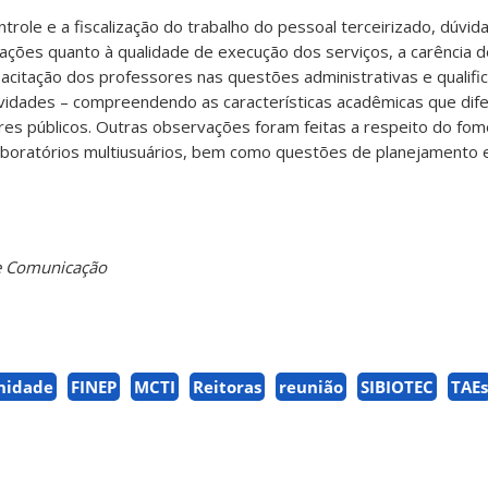
trole e a fiscalização do trabalho do pessoal terceirizado, dúvid
ações quanto à qualidade de execução dos serviços, a carência 
acitação dos professores nas questões administrativas e qualif
ividades – compreendendo as características acadêmicas que dif
res públicos. Outras observações foram feitas a respeito do fom
aboratórios multiusuários, bem como questões de planejamento e 
 de Comunicação
nidade
FINEP
MCTI
Reitoras
reunião
SIBIOTEC
TAEs