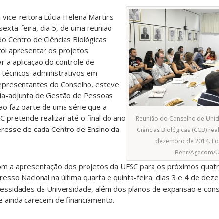
 vice-reitora Lúcia Helena Martins
sexta-feira, dia 5, de uma reunião
o Centro de Ciências Biológicas
foi apresentar os projetos
r a aplicação do controle de
 técnicos-administrativos em
epresentantes do Conselho, esteve
ia-adjunta de Gestão de Pessoas
nião faz parte de uma série que a
C pretende realizar até o final do ano
Reunião do Conselho de Unid
teresse de cada Centro de Ensino da
Ciências Biológicas (CCB) rea
dezembro de 2014. Fo
Behr/Agecom/U
 com a apresentação dos projetos da UFSC para os próximos quatr
esso Nacional na última quarta e quinta-feira, dias 3 e 4 de de
cessidades da Universidade, além dos planos de expansão e cons
ue ainda carecem de financiamento.