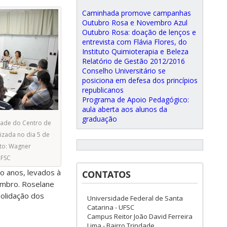
Caminhada promove campanhas
Outubro Rosa e Novembro Azul
Outubro Rosa: doação de lenços e
entrevista com Flávia Flores, do
Instituto Quimioterapia e Beleza
Relatório de Gestão 2012/2016
Conselho Universitário se
posiciona em defesa dos princípios
republicanos
Programa de Apoio Pedagógico:
aula aberta aos alunos da
graduação
ade do Centro de
lizada no dia 5 de
to: Wagner
FSC
o anos, levados à
CONTATOS
zembro. Roselane
olidação dos
Universidade Federal de Santa
Catarina - UFSC
Campus Reitor João David Ferreira
Lima - Bairro Trindade