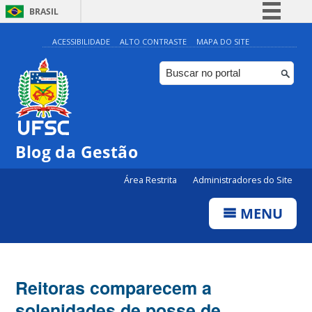
BRASIL
Simplifique!
ACESSIBILIDADE
ALTO CONTRASTE
MAPA DO SITE
Comunica BR
Participe
Acesso à informação
Legislação
Blog da Gestão
Canais
Área Restrita
Administradores do Site
MENU
Reitoras comparecem a
solenidades de posse de